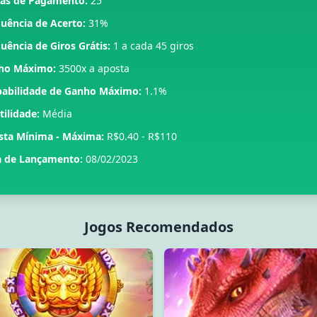
has de Pagamento:
25
uência de Acerto:
31%
uência de Giros Grátis:
1 a cada 45 giros
ho Máximo:
3500x a aposta
babilidade de Ganho Máximo:
1.1%
tilidade:
Média
sta Mínima - Máxima:
R$0.40 - R$110
a de Lançamento:
08/02/2023
Jogos Recomendados