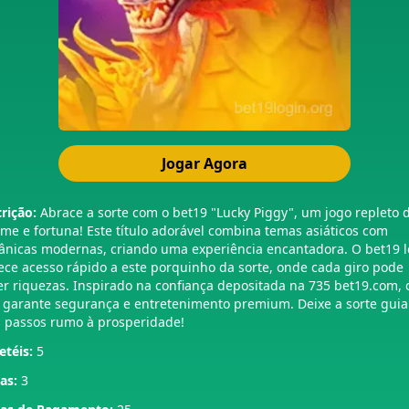
Jogar Agora
rição:
Abrace a sorte com o bet19 "Lucky Piggy", um jogo repleto 
me e fortuna! Este título adorável combina temas asiáticos com
nicas modernas, criando uma experiência encantadora. O bet19 l
ece acesso rápido a este porquinho da sorte, onde cada giro pode
er riquezas. Inspirado na confiança depositada na 735 bet19.com, 
 garante segurança e entretenimento premium. Deixe a sorte guia
 passos rumo à prosperidade!
etéis:
5
as:
3