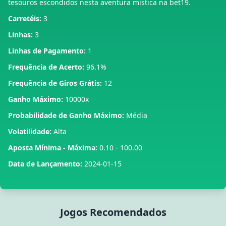
tesouros escondidos nesta aventura mística na bet19.
Carretéis:
3
Linhas:
3
Linhas de Pagamento:
1
Frequência de Acerto:
96.1%
Frequência de Giros Grátis:
12
Ganho Máximo:
10000x
Probabilidade de Ganho Máximo:
Média
Volatilidade:
Alta
Aposta Mínima - Máxima:
0.10 - 100.00
Data de Lançamento:
2024-01-15
Jogos Recomendados